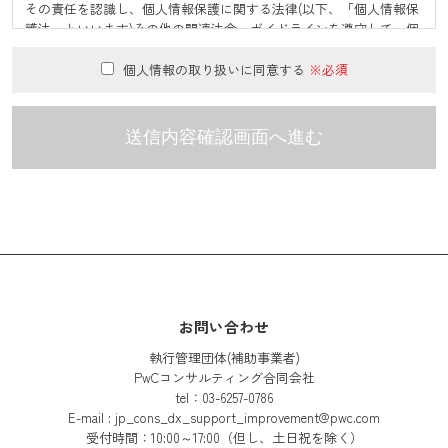
その責任を認識し、個人情報保護に関する法律(以下、「個人情報保
護法」といいます)その他の関連法令・ガイドラインを遵守して、個
人情報を適正に取り扱うとともに、安全管理について適切な措置を
講じます。
個人情報の取り扱いに同意する
１.個人情報の収集
執行管理団体は、業務上必要な範囲内、かつ適法で公正な手段によ
り個人情報を取得します。
２.個人情報の利用目的
執行管理団体は、お申し込み者からご提供いただいた個人情報を、
以下の目的で利用いたします。以下の目的は、相当の関連性を有す
ると合理的に認められる範囲内において変更することがあり、変更
お問い合わせ
した場合は、お申し込み者に通知又は公表致します。変更した場合
執行管理団体(補助事業者)
を除き、お申し込み者の同意なく、以下の目的の範囲を超えて利用
PwCコンサルティング合同会社
することはございません。
tel：03-6257-0786
E-mail : jp_cons_dx_support_improvement@pwc.com
本事業の実施に必要な範囲における利用
受付時間：10:00～17:00（但し、土日祝を除く）